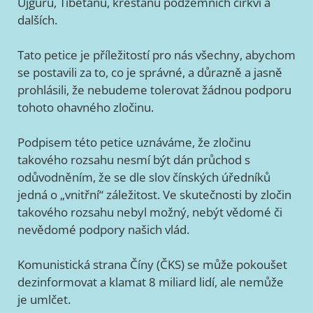
Ujgurů, Tibeťanů, křesťanů podzemních církví a
dalších.
Tato petice je příležitostí pro nás všechny, abychom
se postavili za to, co je správné, a důrazně a jasně
prohlásili, že nebudeme tolerovat žádnou podporu
tohoto ohavného zločinu.
Podpisem této petice uznáváme, že zločinu
takového rozsahu nesmí být dán průchod s
odůvodněním, že se dle slov čínských úředníků
jedná o „vnitřní“ záležitost. Ve skutečnosti by zločin
takového rozsahu nebyl možný, nebýt vědomé či
nevědomé podpory našich vlád.
Komunistická strana Číny (ČKS) se může pokoušet
dezinformovat a klamat 8 miliard lidí, ale nemůže
je umlčet.