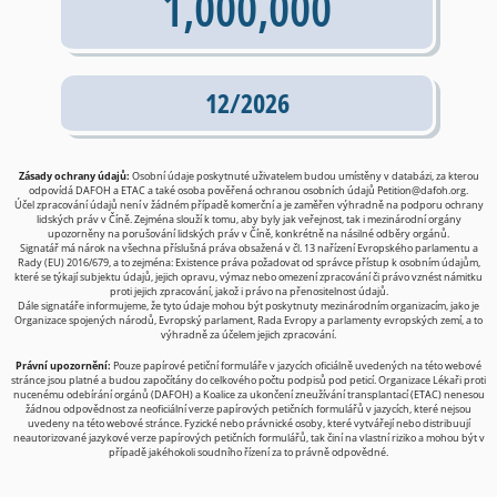
1,000,000
12/2026
Zásady ochrany údajů:
Osobní údaje poskytnuté uživatelem budou umístěny v databázi, za kterou
odpovídá DAFOH a ETAC a také osoba pověřená ochranou osobních údajů
Petition@dafoh.org
.
Účel zpracování údajů není v žádném případě komerční a je zaměřen výhradně na podporu ochrany
lidských práv v Číně. Zejména slouží k tomu, aby byly jak veřejnost, tak i mezinárodní orgány
upozorněny na porušování lidských práv v Číně, konkrétně na násilné odběry orgánů.
Signatář má nárok na všechna příslušná práva obsažená v čl. 13 nařízení Evropského parlamentu a
Rady (EU) 2016/679, a to zejména: Existence práva požadovat od správce přístup k osobním údajům,
které se týkají subjektu údajů, jejich opravu, výmaz nebo omezení zpracování či právo vznést námitku
proti jejich zpracování, jakož i právo na přenositelnost údajů.
Dále signatáře informujeme, že tyto údaje mohou být poskytnuty mezinárodním organizacím, jako je
Organizace spojených národů, Evropský parlament, Rada Evropy a parlamenty evropských zemí, a to
výhradně za účelem jejich zpracování.
Právní upozornění:
Pouze papírové petiční formuláře v jazycích oficiálně uvedených na této webové
stránce jsou platné a budou započítány do celkového počtu podpisů pod peticí. Organizace Lékaři proti
nucenému odebírání orgánů (DAFOH) a Koalice za ukončení zneužívání transplantací (ETAC) nenesou
žádnou odpovědnost za neoficiální verze papírových petičních formulářů v jazycích, které nejsou
uvedeny na této webové stránce. Fyzické nebo právnické osoby, které vytvářejí nebo distribuují
neautorizované jazykové verze papírových petičních formulářů, tak činí na vlastní riziko a mohou být v
případě jakéhokoli soudního řízení za to právně odpovědné.