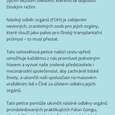
žijícím vězňům svědomí, kterého se dopouští
čínským režim.
Násilný odběr orgánů (FOH) je zabíjením
nevinných, zranitelných osob pro jejich orgány,
které slouží jako palivo pro čínský transplantační
průmysl – to musí přestat.
Tato celosvětová petice nabízí cestu vpřed;
umožňuje každému z nás promluvit jednotným
hlasem a vyzvat naše zvolené představitele i
mezinárodní společenství, aby zachránili lidské
životy, a ukončili naši spoluúčast na masovém
vražděním lidí v Číně za účelem odběru jejich
orgánů.
Tato petice pomůže ukončit násilné odběry orgánů
pronásledovaných praktikujících Falun Gongu,