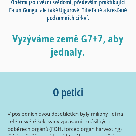
Oběťmi jsou vězni svědomí, především praktikující
Falun Gongu, ale také Ujgurové, Tibeťané a křesťané
podzemních církví.
Vyzýváme země G7+7, aby
jednaly.
O petici
V posledních dvou desetiletích byly miliony lidí na
celém světě šokovány zprávami o násilných
odběrech orgánů (FOH, forced organ harvesting)