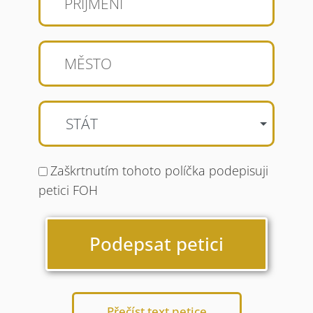
STÁT
Zaškrtnutím tohoto políčka podepisuji
petici FOH
Podepsat petici
Přečíst text petice