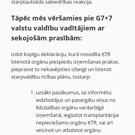
starptautiskās sabiedrības reakcija.
Tāpēc mēs vēršamies pie G7+7
valstu valdību vadītājiem ar
sekojošām prasībām:
izdot kopīgu deklarāciju, kurā nosodīta ĶTR
īstenotā orgānu piespiedu izņemšanas prakse,
pieprasot to nekavējoties izbeigt un īstenot
starpvaldību rīcības plānu, tostarp:
uzsākt pasākumus, lai informētu
iedzīvotājus un pasargātu viņus no
līdzdalības orgānu vardarbīgā
izņemšanā, iegūstot transplantācijai
nepieciešamo orgānu ĶTR, vai arī
veicinot un atbalstot orgānu