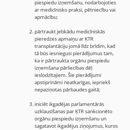
piespiedu izņemšanu, nodarbojoties
ar medicīnisko praksi, pētniecību vai
apmācību;
pārtraukt jebkādu medicīniskās
pieredzes apmaiņu ar ĶTR
transplantāciju jomā līdz brīdim, kad
tā būs iesniegusi pierādījumus tam,
ka ir pārtraukta orgānu piespiedu
izņemšana pārliecības dēļ
ieslodzītajiem. Šie pierādījumi
apstiprināmi neatkarīgas, iepriekš
nepaziņotas pārbaudes gaitā;
iniciēt ikgadējas parlamentārās
uzklausīšanas par ĶTR sankcionēto
orgānu piespiedu izņemšanu un
sagatavot ikgadējus ziņojumus, kuros