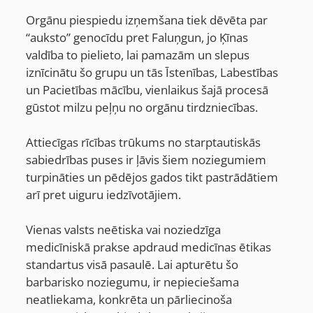
Orgānu piespiedu izņemšana tiek dēvēta par
“auksto” genocīdu pret Faluņgun, jo Ķīnas
valdība to pielieto, lai pamazām un slepus
iznīcinātu šo grupu un tās Īstenības, Labestības
un Pacietības mācību, vienlaikus šajā procesā
gūstot milzu peļņu no orgānu tirdzniecības.
Attiecīgas rīcības trūkums no starptautiskās
sabiedrības puses ir ļāvis šiem noziegumiem
turpināties un pēdējos gados tikt pastrādātiem
arī pret uiguru iedzīvotājiem.
Vienas valsts neētiska vai noziedzīga
medicīniskā prakse apdraud medicīnas ētikas
standartus visā pasaulē. Lai apturētu šo
barbarisko noziegumu, ir nepieciešama
neatliekama, konkrēta un pārliecinoša