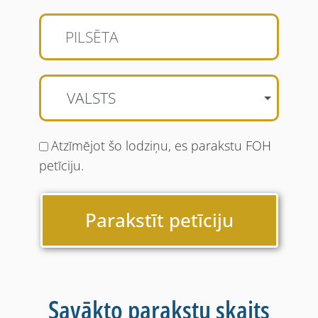
VALSTS
Atzīmējot šo lodziņu, es parakstu FOH
petīciju.
Parakstīt petīciju
Savākto parakstu skaits