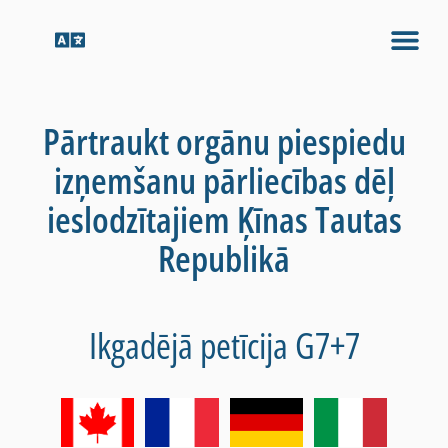
Pārtraukt orgānu piespiedu
izņemšanu pārliecības dēļ
ieslodzītajiem Ķīnas Tautas
Republikā
Ikgadējā petīcija G7+7