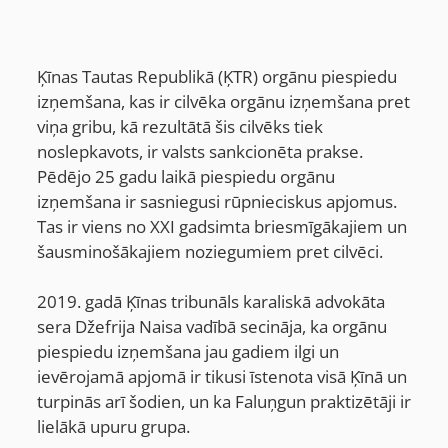
Ķīnas Tautas Republikā (ĶTR) orgānu piespiedu
izņemšana, kas ir cilvēka orgānu izņemšana pret
viņa gribu, kā rezultātā šis cilvēks tiek
noslepkavots, ir valsts sankcionēta prakse.
Pēdējo 25 gadu laikā piespiedu orgānu
izņemšana ir sasniegusi rūpnieciskus apjomus.
Tas ir viens no XXI gadsimta briesmīgākajiem un
šausminošākajiem noziegumiem pret cilvēci.
2019. gadā Ķīnas tribunāls karaliskā advokāta
sera Džefrija Naisa vadībā secināja, ka orgānu
piespiedu izņemšana jau gadiem ilgi un
ievērojamā apjomā ir tikusi īstenota visā Ķīnā un
turpinās arī šodien, un ka Faluņgun praktizētāji ir
lielākā upuru grupa.