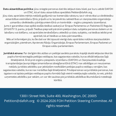
Datu aizsardzības politika:
jūsu sniegtie personas dati tiks iekļauti datu bāzē, par kuru atbild DAFOH
un ETAC, kā arī datu aizsardzības speciālists
Petition@dafoh.org
.
Jūsu datu apstrādes mērķis nekādā gadījumā nav komerciāla rakstura, tas ir vērsts tikai uz cilvēktiesību
aizsardzības veicināšanu Ķīnā, jo īpaši uz to, lai pievērstu sabiedrības un starptautisko organizāciju
uzmanību cilvēktiesību pārkāpumiem Ķīnā un konkrētāk – orgānu piespiedu izņemšanai.
Jums ir garantētas visas spēkā esošās tiesības saskaņā ar Eiropas Parlamenta un Padomes ES Regulas
2016/679 13. pantu, jo īpaši: Tiesības pieprasīt pārzinim piekļuvi datu subjekta personas datiem un to
labošanu vai dzēšanu, vai apstrādes ierobežošanu attiecībā uz datu subjektu, vai tiesības iebilst pret
apstrādi, kā arī tiesības uz datu pārnesamību.
Mēs arī informējam jūs, ka šie dati var tikt izpausti vienīgi datu apstrādes nolūkos starptautiskām
organizācijām, piemēram, Apvienoto Nāciju Organizācijai, Eiropas Parlamentam, Eiropas Padomei un
Eiropas valstu parlamentiem.
Juridiskā atruna:
Par derīgām tiks atzītas un petīcijai savākto parakstu kopējā skaitā iekļautas tikai tās
papīra formā iesniegtās petīcijas veidlapas, kas sagatavotas valodās, kuras oficiāli iekļautas šajā
tīmekļvietnē. Ārsti pret orgānu piespiedu izņemšanu (DAFOH) un Starptautiskā koalīcija
transplantācijas ļaunprātīgas izmantošanas izbeigšanai Ķīnā (ETAC) nav atbildīgas un neuzņemas
nekādu juridisko atbildību par jebkādām neoficiālām petīcijas papīra veidlapu versijām, kas
sagatavotas valodās, kuras nav norādītas šajā tīmekļvietnē. Privātpersonas vai juridiskās personas, kas
izgatavo vai izplata petīcijas veidlapas papīra formātā šajā vietnē neiekļautajās valodās, to veic, pilnībā
uzņemoties atbildību par sekām, un var tikt sauktas pie juridiskās atbildības likumdošanā noteiktajā
kārtībā.
1300 I Street NW, Suite 400, Washington, DC 20005
Petition@dafoh.org
© 2024-2026 FOH Petition Steering Commitee. All
rights reserved.