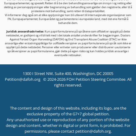
Europaparlamentet, og spesielt: Retten til å be den behandlingsansvarlige om innsyn i og retting eller
sletting av personopplysninger eller begrensning av behandling som gjelder den registrerte, eller til å
protestere mot behandling, samt retten til dataportabilitet.
Vi informerer deg også om at slike opplysninger kan bli utlevert til internasjonale organisasjoner som
FN, Europaparlamentet, Europarådet og parlamentene i europeiske land, med det ene formål å
behandle dem.
Juridisk ansvarsfraskrivelse:
Kun papirformularene på språkene som offisielt er oppgitt på dette
nettstedet, er godkjent og vil bli telt med i det totale antallet underskrifter for begjæringen. Doctors
Against Forced Organ Harvesting (DAFOH) og End Transplant Abuse Coalition (ETAC) er ikke
ansvarlige eller erstatningspliktige for uoffisielle versjoner av papirformularene på språk som ikke er
oppført på dette nettstedet. Personer eller enheter som produserer eller distribuerer uautoriserte
språkversjoner av papirformularene, gjør dette på egen risiko og kan holdes juridisk ansvarlige i
eventuelle rettssaker.
1300 I Street NW, Suite 400, Washington, DC 20005
Petition@dafoh.org
© 2024-2026 FOH Petition Steering Commitee. All
rights reserved.
The content and design of this website, including its logo, are the
exclusive property of the G7+7 global petition.
Any unauthorized use or reproduction of any portion of the website
design and content, whether in digital or print form, is prohibited. For
permissions, please contact
petition@dafoh.org
.