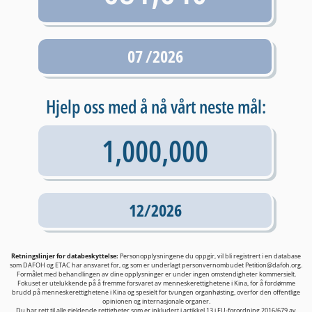
07 /2026
Hjelp oss med å nå vårt neste mål:
1,000,000
12/2026
Retningslinjer for databeskyttelse:
Personopplysningene du oppgir, vil bli registrert i en database
som DAFOH og ETAC har ansvaret for, og som er underlagt personvernombudet
Petition@dafoh.org
.
Formålet med behandlingen av dine opplysninger er under ingen omstendigheter kommersielt.
Fokuset er utelukkende på å fremme forsvaret av menneskerettighetene i Kina, for å fordømme
brudd på menneskerettighetene i Kina og spesielt for tvungen organhøsting, overfor den offentlige
opinionen og internasjonale organer.
Du har rett til alle gjeldende rettigheter som er inkludert i artikkel 13 i EU-forordning 2016/679 av